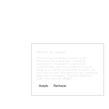
Nutrición
Formación
© Servicio Integral Control Alimentario
Política de cookies
Utilizamos cookies propias y de
terceros para analizar nuestros
servicios y mostrarte publicidad
relacionada con tus preferencias en
base a un perfil elaborado a partir de
tus hábitos de navegación (por ejemplo
páginas visitadas). Puedes obtener
más información
AQUÍ
Acepto
Rechazar