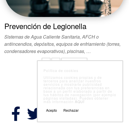
Prevención de Legionella
Sistemas de Agua Caliente Sanitaria, AFCH o
antiincendios, depósitos, equipos de enfriamiento (torres,
condensadores evaporativos), piscinas, …
1
2
Siguientes
Política de cookies
Utilizamos cookies propias y de
terceros para analizar nuestros
servicios y mostrarte publicidad
relacionada con tus preferencias en
base a un perfil elaborado a partir de
tus hábitos de navegación (por ejemplo
Follow Us
páginas visitadas). Puedes obtener
más información
AQUÍ
Acepto
Rechazar