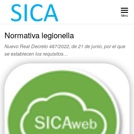
Servicio
Laboratorio
Menú
de calidad
Integral de
alimentaria.
Normativa legionella
Control
Sanidad
Ambiental.
Alimentario
Nuevo Real Decreto 487/2022, de 21 de junio, por el que
Implantación
se establecen los requisitos…
normas IFS,
Auditoria,
Control
legionella,
plagas,
piscina.