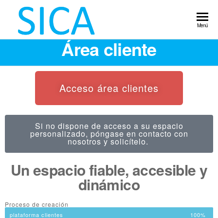
Servicio
Laboratorio
Menú
de calidad
Integral de
Área cliente
alimentaria.
Control
Sanidad
Ambiental.
Alimentario
Implantación
Acceso área clientes
normas IFS,
Auditoria,
Control
legionella,
Si no dispone de acceso a su espacio
plagas,
personalizado, póngase en contacto con
nosotros y solicítelo.
piscina.
Un espacio fiable, accesible y
dinámico
Proceso de creación
plataforma clientes
100%