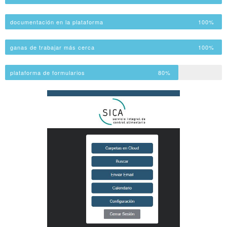
documentación en la plataforma
100%
ganas de trabajar más cerca
100%
plataforma de formularios
80%