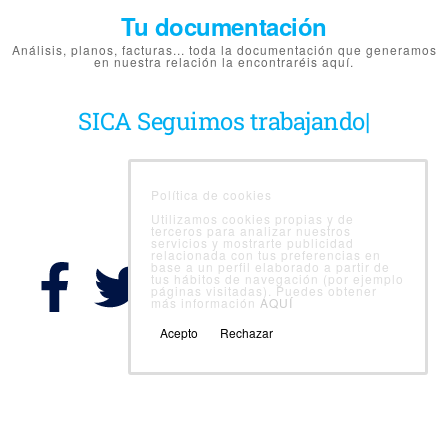
Tu documentación
Análisis, planos, facturas... toda la documentación que generamos
en nuestra relación la encontraréis aquí.
SICA
Seguimos trabajando
|
Política de cookies
Utilizamos cookies propias y de
Follow Us
terceros para analizar nuestros
servicios y mostrarte publicidad
relacionada con tus preferencias en
base a un perfil elaborado a partir de
tus hábitos de navegación (por ejemplo
páginas visitadas). Puedes obtener
más información
AQUÍ
Acepto
Rechazar
Departamentos
Área cliente
Calidad alimentaria
Sanidad ambiental
Laboratorio
Nutrición