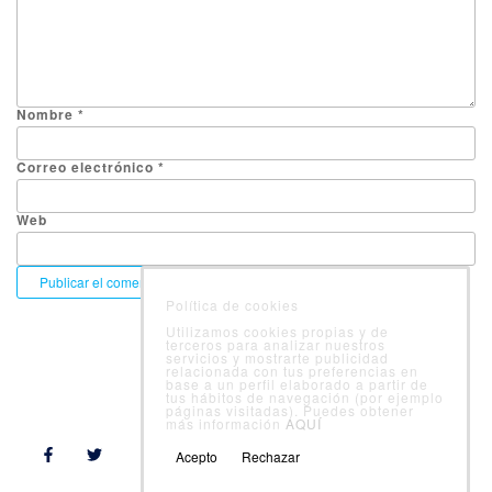
Nombre
*
Correo electrónico
*
Web
Política de cookies
Utilizamos cookies propias y de
terceros para analizar nuestros
servicios y mostrarte publicidad
relacionada con tus preferencias en
base a un perfil elaborado a partir de
tus hábitos de navegación (por ejemplo
Follow Us
páginas visitadas). Puedes obtener
más información
AQUÍ
Acepto
Rechazar