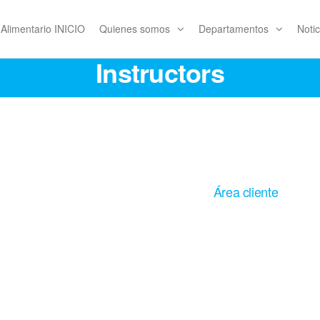
l Alimentario INICIO
Quienes somos
Departamentos
Notic
Instructors
mentos
Área cliente
imentaria
mbiental
io
ón
© Servicio Integral Control Alimentario