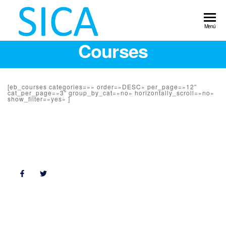
Servicio
Laboratorio
Menú
de calidad
Integral de
Courses
alimentaria.
Control
Sanidad
Ambiental.
Alimentario
Implantación
[eb_courses categories=»» order=»DESC» per_page=»12″
normas IFS,
cat_per_page=»3″ group_by_cat=»no» horizontally_scroll=»no»
show_filter=»yes» ]
Auditoria,
Control
legionella,
plagas,
piscina.
Follow Us
Departamentos
Área cliente
Calidad alimentaria
Sanidad ambiental