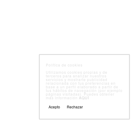
Laboratorio
Nutrición
Formación
© Servicio Integral Control Alimentario
Política de cookies
Utilizamos cookies propias y de
terceros para analizar nuestros
servicios y mostrarte publicidad
relacionada con tus preferencias en
base a un perfil elaborado a partir de
tus hábitos de navegación (por ejemplo
páginas visitadas). Puedes obtener
más información
AQUÍ
Acepto
Rechazar