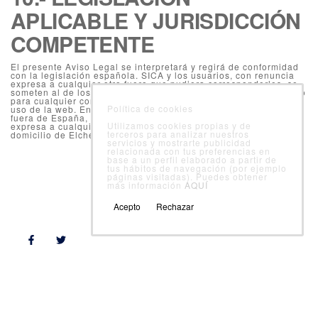
APLICABLE Y JURISDICCIÓN
COMPETENTE
El presente Aviso Legal se interpretará y regirá de conformidad
con la legislación española. SICA y los usuarios, con renuncia
expresa a cualquier otro fuero que pudiera corresponderles, se
someten al de los juzgados y tribunales del domicilio del usuario
para cualquier controversia que pudiera derivarse del acceso o
Política de cookies
uso de la web. En el caso de que el usuario tenga su domicilio
fuera de España, SICA y el usuario, se someten, con renuncia
Utilizamos cookies propias y de
expresa a cualquier otro fuero, a los juzgados y tribunales del
terceros para analizar nuestros
domicilio de Elche
servicios y mostrarte publicidad
relacionada con tus preferencias en
base a un perfil elaborado a partir de
tus hábitos de navegación (por ejemplo
páginas visitadas). Puedes obtener
más información
AQUÍ
Follow Us
Acepto
Rechazar
Departamentos
Área cliente
Calidad alimentaria
Sanidad ambiental