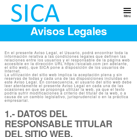
Servicio
Laboratorio
Menú
de calidad
Integral de
Avisos Legales
alimentaria.
Control
Sanidad
Ambiental.
Alimentario
Implantación
En el presente Aviso Legal, el Usuario, podrá encontrar toda la
normas IFS,
información relativa a las condiciones legales que definen las
relaciones entre los usuarios y el responsable de la página web
Auditoria,
accesible en la dirección URL https://sicalab.com (en adelante,
el sitio web), que SICA pone a disposición de los usuarios de
Control
Internet.
La utilización del sitio web implica la aceptación plena y sin
legionella,
reservas de todas y cada una de las disposiciones incluidas en
plagas,
este Aviso Legal. En consecuencia, el usuario del sitio web debe
leer atentamente el presente Aviso Legal en cada una de las
piscina.
ocasiones en que se proponga utilizar la web, ya que el texto
podría sufrir modificaciones a criterio del titular de la web, o a
causa de un cambio legislativo, jurisprudencial o en la práctica
empresarial.
1.- DATOS DEL
RESPONSABLE TITULAR
DEL SITIO WEB.