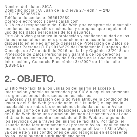
Nombre del titular: SICA
Domicilio social: C/ Juan de la Cierva 27- edif.4 – 2ºD
C.I.F.: b 53965976
Teléfono de contacto: 966612580
Correo electrónico: sica@sicalab.com
SICA es el responsable del Sitio Web y se compromete a cumplir
con todos los requisitos nacionales y europeos que regulan el
uso de los datos personales de los usuarios.
Este Sitio Web garantiza la protección y confidencialidad de los
datos personales que nos proporcionen de acuerdo con lo
dispuesto en el Reglamento General de Protección de Datos de
Carácter Personal (UE) 2016/679 del Parlamento Europeo y del
Consejo, de 27 de abril de 2016, en la Ley Orgánica 3/2018, de
Protección de Datos Personales y garantía de los derechos
digitales, así como en la Ley de Servicios de la Sociedad de la
Información y Comercio Electrónico 34/2002 de 11 de Julio
(LSSI-CE)
2.- OBJETO.
El sitio web facilita a los usuarios del mismo el acceso a
información y servicios prestados por SICA a aquellas personas
u organizaciones interesadas en los mismos.
El acceso y la utilización del Sitio Web atribuye la condición de
usuario del Sitio Web (en adelante, el “Usuario”) e implica la
aceptación de todas las condiciones incluidas en este Aviso
Legal así como de sus modificaciones. La prestación del servicio
del Sitio Web tiene una duración limitada al momento en el que
el Usuario se encuentre conectado al Sitio Web o a alguno de
los servicios que a través del mismo se facilitan. Por tanto, el
Usuario debe leer atentamente el presente Aviso Legal en cada
una de las ocasiones en que se proponga utilizar el Sitio Web,
ya que éste y sus condiciones de uso recogidas en el presente
Aviso Legal pueden sufrir modificaciones.