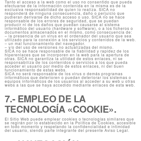
Tanto el acceso a la web como el uso no consentido que pueda
efectuarse de la información contenida en la misma es de la
exclusiva responsabilidad de quien lo realiza. SICA no
responderá de ninguna consecuencia, daño o perjuicio que
pudieran derivarse de dicho acceso o uso. SICA no se hace
responsable de los errores de seguridad, que se puedan
producir ni de los daños que puedan causarse al sistema
informático del usuario (hardware y software), o a los ficheros o
documentos almacenados en el mismo, como consecuencia de:
– la presencia de un virus en el ordenador del usuario que sea
utilizado para la conexión a los servicios y contenidos de la web.
– un mal funcionamiento del navegador.
– y/o del uso de versiones no actualizadas del mismo.
SICA no se hace responsable de la fiabilidad y rapidez de los
hiperenlaces que se incorporen en la web para la apertura de
otras. SICA no garantiza la utilidad de estos enlaces, ni se
responsabiliza de los contenidos o servicios a los que pueda
acceder el usuario por medio de estos enlaces, ni del buen
funcionamiento de estas webs.
SICA no será responsable de los virus o demás programas
informáticos que deterioren o puedan deteriorar los sistemas o
equipos informáticos de los usuarios al acceder a su web u otras
webs a las que se haya accedido mediante enlaces de esta web.
7.- EMPLEO DE LA
TECNOLOGÍA «COOKIE».
El Sitio Web puede emplear cookies o tecnologías similares que
se regirán por lo establecido en la Política de Cookies, accesible
en todo momento y respetando la confidencialidad e intimidad
del usuario, siendo parte integrante del presente Aviso Legal.