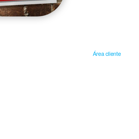
mentos
Área cliente
imentaria
mbiental
io
ón
© Servicio Integral Control Alimentario