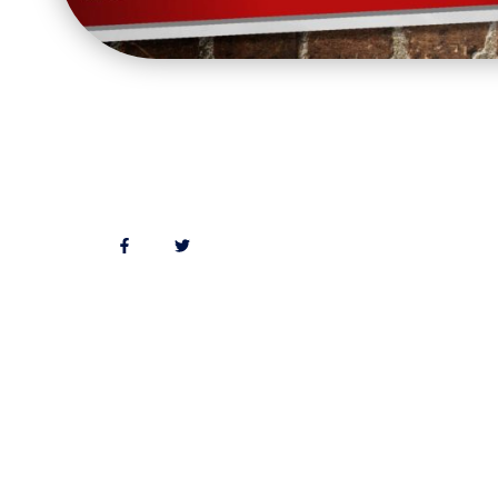
Follow Us
Departa
Calidad al
Sanidad a
Laborator
Nutrición
Formaci