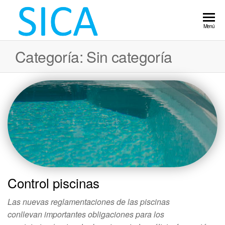
Servicio
Laboratorio
Menú
de calidad
Integral de
alimentaria.
Categoría:
Sin categoría
Control
Sanidad
Ambiental.
Alimentario
Implantación
normas IFS,
Auditoria,
Control
legionella,
plagas,
piscina.
Control piscinas
Las nuevas reglamentaciones de las piscinas
conllevan importantes obligaciones para los