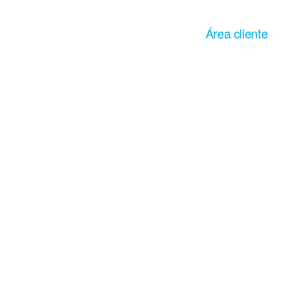
mentos
Área cliente
imentaria
mbiental
io
ón
© Servicio Integral Control Alimentario