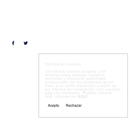
Follow Us
Departamentos
Área cliente
Política de cookies
Calidad alimentaria
Utilizamos cookies propias y de
Sanidad ambiental
terceros para analizar nuestros
Laboratorio
servicios y mostrarte publicidad
relacionada con tus preferencias en
Nutrición
base a un perfil elaborado a partir de
Formación
tus hábitos de navegación (por ejemplo
páginas visitadas). Puedes obtener
más información
AQUÍ
Acepto
Rechazar
© Servicio Integral Control Alimentario