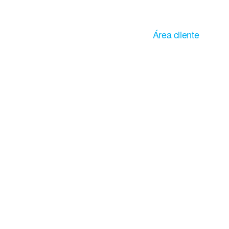
mentos
Área cliente
imentaria
mbiental
io
ón
© Servicio Integral Control Alimentario